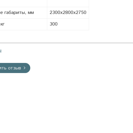
е габариты, мм
2300х2800х2750
кг
300
ы
ить отзыв