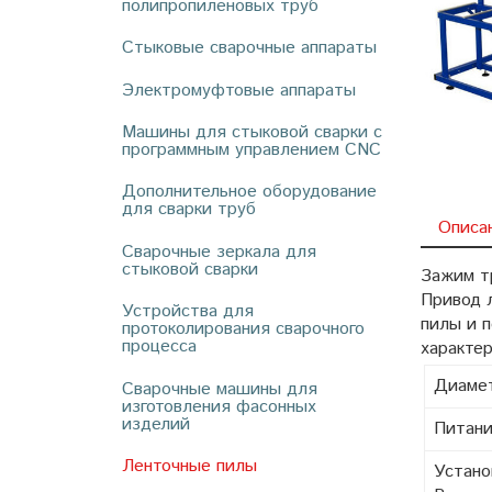
полипропиленовых труб
Стыковые сварочные аппараты
Электромуфтовые аппараты
Машины для стыковой сварки с
программным управлением CNC
Дополнительное оборудование
для сварки труб
Описа
Сварочные зеркала для
стыковой сварки
Зажим т
Привод л
Устройства для
пилы и 
протоколирования сварочного
процесса
характе
Диамет
Сварочные машины для
изготовления фасонных
изделий
Питани
Ленточные пилы
Устано