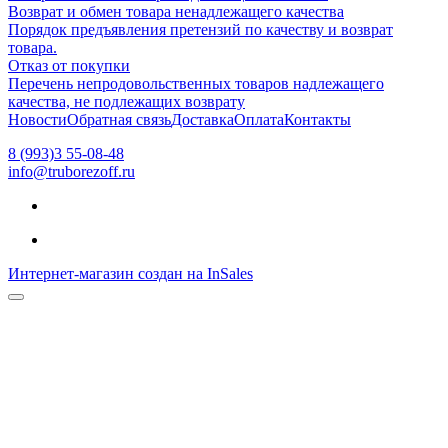
Возврат и обмен товара ненадлежащего качества
Порядок предъявления претензий по качеству и возврат
товара.
Отказ от покупки
Перечень непродовольственных товаров надлежащего
качества, не подлежащих возврату
Новости
Обратная связь
Доставка
Оплата
Контакты
8 (993)3 55-08-48
info@truborezoff.ru
Интернет-магазин создан на InSales