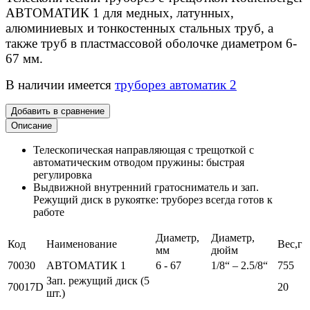
АВТОМАТИК 1 для медных, латунных,
алюминиевых и тонкостенных стальных труб, а
также труб в пластмассовой оболочке диаметром 6-
67 мм.
В наличии имеется
труборез автоматик 2
Добавить в сравнение
Описание
Телескопическая направляющая с трещоткой с
автоматическим отводом пружины: быстрая
регулировка
Выдвижной внутренний гратосниматель и зап.
Режущий диск в рукоятке: труборез всегда готов к
работе
Диаметр,
Диаметр,
Код
Наименование
Вес,г
мм
дюйм
70030
АВТОМАТИК 1
6 - 67
1/8“ – 2.5/8“
755
Зап. режущий диск (5
70017D
20
шт.)